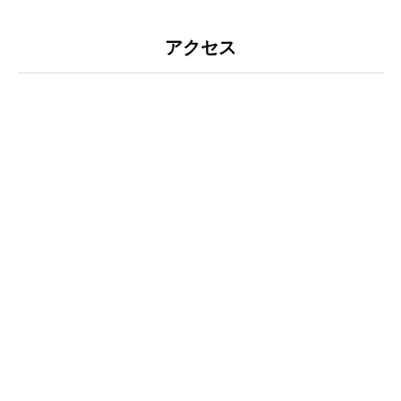
ホーム
HOME
アクセス
会社案内
COMPANY
部門紹介
DEPARTMENT
採用情報
RECRUIT
お知らせ
NEWS
お問い合わせ
CONTACT