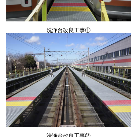
洗浄台改良工事①
ホーム
HOME
会社案内
COMPANY
部門紹介
DEPARTMENT
採用情報
RECRUIT
洗浄台改良工事②