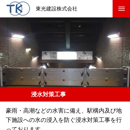
東光建設株式会社
浸水対策工事
浸水対策工事
豪雨・高潮などの水害に備え、駅構内及び地
下施設への水の浸入を防ぐ浸水対策工事を行
っております。